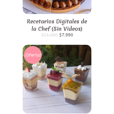
Recetarios Digitales de
la Chef (Sin Videos)
El
El
$
15.000
$
7.990
precio
precio
original
actual
era:
es:
$15.000.
$7.990.
¡Oferta!