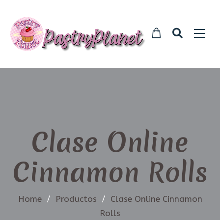
Clase Online
Cinnamon Rolls
Home
/
Productos
/
Clase Online Cinnamon
Rolls