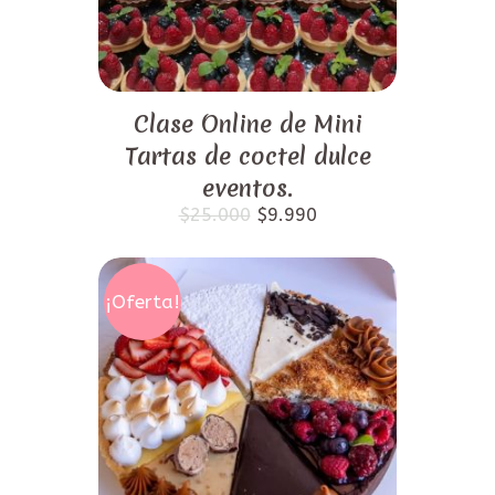
Clase Online de Mini
Tartas de coctel dulce
eventos.
El
El
$
25.000
$
9.990
precio
precio
original
actual
era:
es:
$25.000.
$9.990.
¡Oferta!