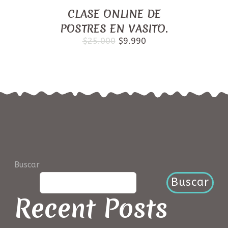
CLASE ONLINE DE
POSTRES EN VASITO.
El
El
$
25.000
$
9.990
precio
precio
original
actual
era:
es:
$25.000.
$9.990.
Buscar
Buscar
Recent Posts