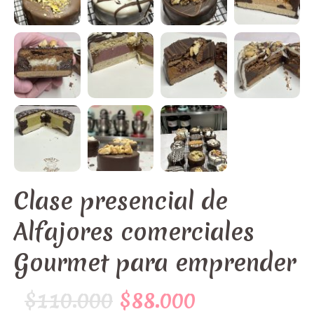
Clase presencial de
Alfajores comerciales
Gourmet para emprender
El
El
$
110.000
$
88.000