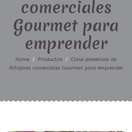
comerciales
Gourmet para
emprender
Home
/
Productos
/
Clase presencial de
Alfajores comerciales Gourmet para emprender