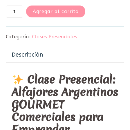
precio
precio
original
actual
Agregar al carrito
era:
es:
$110.000.
$88.000.
Categoría:
Clases Presenciales
Descripción
Clase Presencial:
Alfajores Argentinos
GOURMET
Comerciales para
Emprender